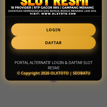
LOGIN
DAFTAR
PORTAL ALTERNATIF LOGIN & DAFTAR SLOT
RESMI
© Copyright 2026 OLXTOTO | SEOBATU