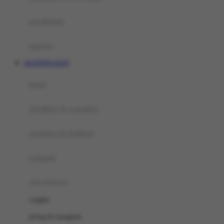
perabotan
matras
OLXTOTO SLOT
botol
sterilizer & warmers
soothers & teethers
celemek
alat makan
cangkir
piring & mangkuk