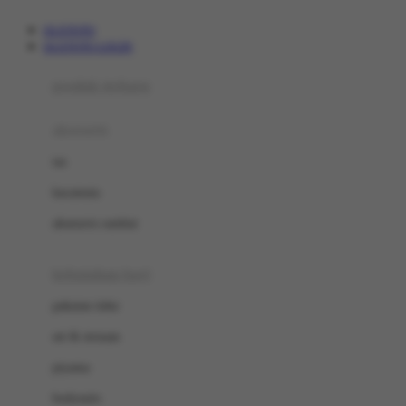
OLXTOTO
OLXTOTO LOGIN
produk terbaru
aksesoris
tas
kacamata
aksesoris rambut
kebutuhan bayi
pakaian tidur
set & terusan
piyama
bodysuits