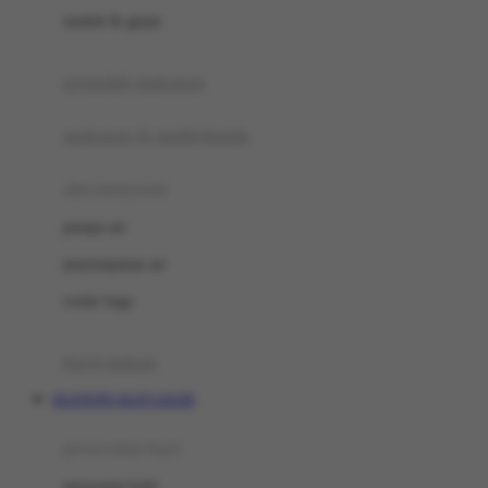
sendok & garpu
pengolah makanan
makanan & multivitamin
alat menyusui
pompa asi
penyimpanan asi
cooler bags
kursi makan
OLXTOTO SLOT LOGIN
perawatan bayi
perawatan kulit